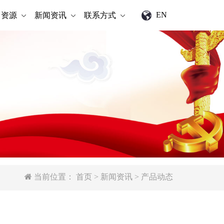
EN
力资源
新闻资讯
联系方式
当前位置：
首页
>
新闻资讯
>
产品动态