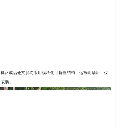
机及成品仓支腿均采用模块化可折叠结构。运抵现场后，仅
体安装。