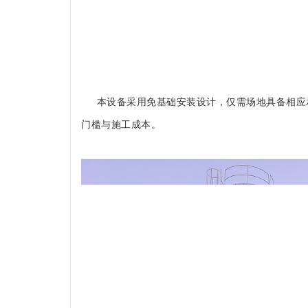
本设备采用免基础安装设计，仅需场地具备相应承
门槛与施工成本。